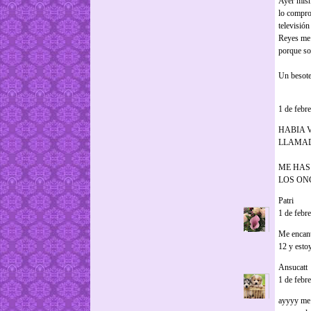
Ayer mism
lo compro 
televisión
Reyes me 
porque so
Un besot
Kira dijo..
1 de febr
HABIA 
LLAMAD
ME HAS
LOS ON
Patri
dijo.
1 de febr
Me encant
12 y estoy
Ansucatt
d
1 de febr
ayyyy me 