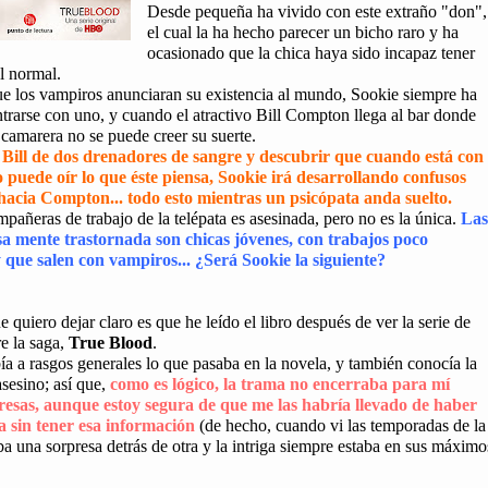
Desde pequeña ha vivido con este extraño "don",
el cual la ha hecho parecer un bicho raro y ha
ocasionado que la chica haya sido incapaz tener
l normal.
e los vampiros anunciaran su existencia al mundo, Sookie siempre ha
rarse con uno, y cuando el atractivo Bill Compton llega al bar donde
a camarera
no se puede creer su suerte.
 Bill de dos drenadores de sangre y descubrir que cuando está con
 puede oír lo que éste piensa, Sookie irá desarrollando confusos
hacia Compton... todo esto mientras un psicópata anda suelto.
pañeras de trabajo de la telépata es asesinada, pero no es la única.
Las
sa mente trastornada son chicas jóvenes, con trabajos poco
y que salen con vampiros... ¿Será Sookie la siguiente?
 quiero dejar claro es que he leído el libro después de ver la serie de
re la saga,
True Blood
.
ía a rasgos generales lo que pasaba en la novela, y también conocía la
asesino; así que,
como es lógico, la trama no encerraba para mí
resas, aunque estoy segura de que me las habría llevado de haber
la sin tener esa información
(de hecho, cuando vi las temporadas de la
ba una sorpresa detrás de otra y la intriga siempre estaba en sus máximo