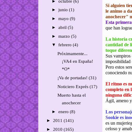
►
octubre
(6)
Si alguien ti
►
junio
(1)
le animo a da
anochecer" m
►
mayo
(9)
Esta primera
►
abril
(5)
que han lograd
►
marzo
(5)
La historia c
cantidad de l
▼
febrero
(4)
toque diferent
Próximamente...
Sus vampiros c
¡VA4 en España!
imposibilidad 
Pero estos ser
*O*
conociendo nue
¡Va de portadas! (31)
El ritmo es 
Noticiero Exprés (17)
completo en l
ninguna dific
Muerto hasta el
Ágil, ameno y
anochecer
►
enero
(8)
Los personaje
Sookie es ino
►
2011
(141)
es un mujerieg
celoso y amab
►
2010
(165)