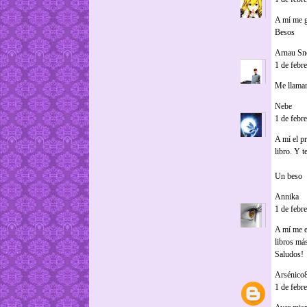
A mí me g
Besos
Arnau S
1 de febr
Me llaman
Nebe
dijo.
1 de febr
A mí el p
libro. Y t
Un beso
Annika
di
1 de febr
A mí me en
libros má
Saludos!
Arsénico
1 de febr