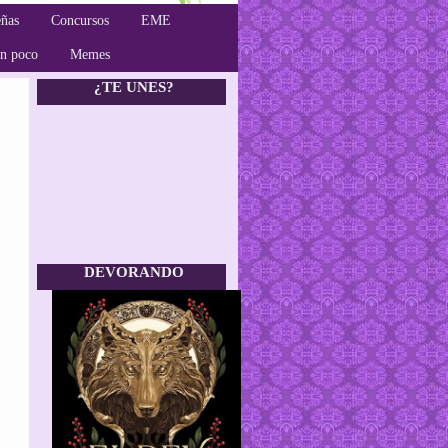
ñas
Concursos
EME
un poco
Memes
¿TE UNES?
DEVORANDO