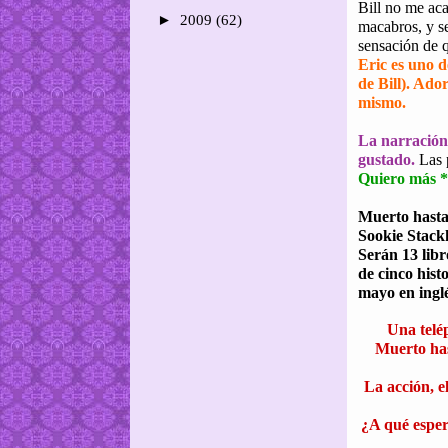
Bill no me aca
►
2009
(62)
macabros, y s
sensación de 
Eric es uno d
de Bill). Ado
mismo.
La narración 
gustado.
Las 
Quiero más 
Muerto hasta
Sookie Stack
Serán 13 libro
de cinco hist
mayo en inglé
Una telé
Muerto has
La acción, el
¿A qué esper