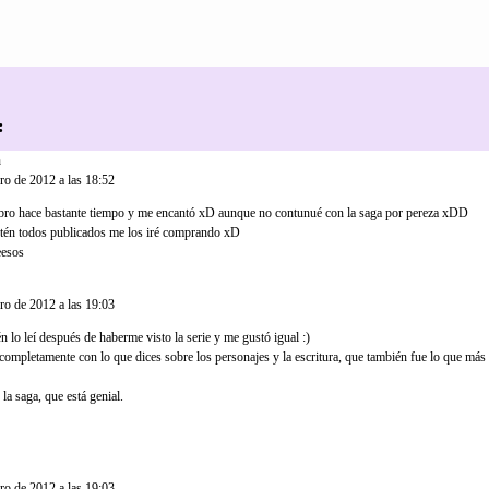
:
n
dijo...
ero de 2012 a las 18:52
libro hace bastante tiempo y me encantó xD aunque no contunué con la saga por pereza xDD
tén todos publicados me los iré comprando xD
eesos
o...
ero de 2012 a las 19:03
 lo leí después de haberme visto la serie y me gustó igual :)
completamente con lo que dices sobre los personajes y la escritura, que también fue lo que más
la saga, que está genial.
..
ero de 2012 a las 19:03