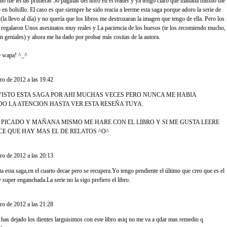
o me leí las primeras 50 páginas del libro en el reader y ya tengo claro que mañana mismo me
en bolsillo. El caso es que siempre he sido reacia a leerme esta saga porque adoro la serie de
 (la llevo al día) y no quería que los libros me destrozaran la imagen que tengo de ella. Pero los
regalaron Unos asesinatos muy reales y La paciencia de los huesos (te los recomiendo mucho,
n geniales) y ahora me ha dado por probar más cositas de la autora.
e wapa! ^_^
.
ero de 2012 a las 19:42
VISTO ESTA SAGA POR AHI MUCHAS VECES PERO NUNCA ME HABIA
O LA ATENCION HASTA VER ESTA RESEÑA TUYA.
 PICADO Y MAÑANA MISMO ME HARE CON EL LIBRO Y SI ME GUSTA LEERE
CE QUE HAY MAS EL DE RELATOS ^O^
..
ero de 2012 a las 20:13
a esta saga,en el cuarto decae pero se recupera.Yo tengo pendiente el último que creo que es el
 super enganchada.La serie no la sigo prefiero el libro.
ijo...
ero de 2012 a las 21:28
has dejado los dientes larguisimos con este libro asiq no me va a qdar mas remedio q