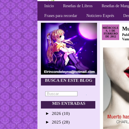
Inicio
Reseñas de Libros
Reseñas de Man
Frases para recordar
Noticiero Exprés
Des
Mu
MIÉRCOLE
S, 1 DE
FEBRERO
Publ
DE 2012
Vamp
BUSCA EN ESTE BLOG
MIS ENTRADAS
►
2026
(10)
►
2025
(28)