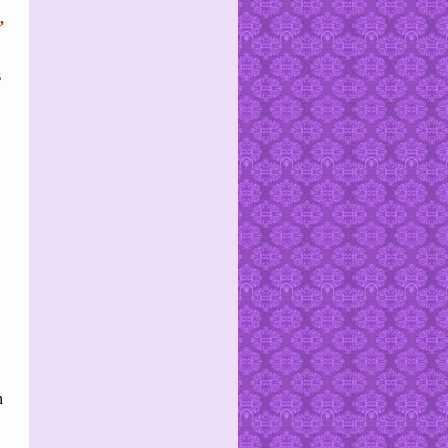
,
s
n