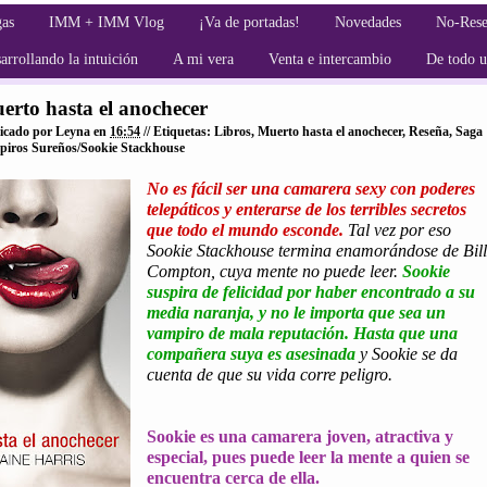
gas
IMM + IMM Vlog
¡Va de portadas!
Novedades
No-Rese
arrollando la intuición
A mi vera
Venta e intercambio
De todo 
erto hasta el anochecer
icado por
Leyna
en
16:54
// Etiquetas:
Libros
,
Muerto hasta el anochecer
,
Reseña
,
Saga
iros Sureños/Sookie Stackhouse
No es fácil ser una camarera sexy con poderes
telepáticos y enterarse de los terribles secretos
que todo el mundo esconde.
Tal vez por eso
Sookie Stackhouse termina enamorándose de Bill
Compton, cuya mente no puede leer.
Sookie
suspira de felicidad por haber encontrado a su
media naranja, y no le importa que sea un
vampiro de mala reputación. Hasta que una
compañera suya es asesinada
y Sookie se da
cuenta de que su vida corre peligro.
Sookie es una camarera joven, atractiva y
especial, pues puede leer la mente a quien se
encuentra cerca de ella.