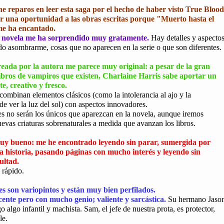
ene reparos en leer esta saga por el hecho de haber visto True Blood
r una oportunidad a las obras escritas porque "Muerto hasta el
e ha encantado.
 novela me ha sorprendido muy gratamente.
Hay detalles y aspecto
o asombrarme, cosas que no aparecen en la serie o que son diferentes.
reada por la autora me parece muy original: a pesar de la gran
ibros de vampiros que existen, Charlaine Harris sabe aportar un
e, creativo y fresco.
ombinan elementos clásicos (como la intolerancia al ajo y la
de ver la luz del sol) con aspectos innovadores.
es no serán los únicos que aparezcan en la novela, aunque iremos
vas criaturas sobrenaturales a medida que avanzan los libros.
muy bueno: me he encontrado leyendo sin parar, sumergida por
a historia, pasando páginas con mucho interés y leyendo sin
ultad.
 rápido.
s son variopintos y están muy bien perfilados.
cente pero con mucho genio; valiente y sarcástica.
Su hermano Jaso
o algo infantil y machista. Sam, el jefe de nuestra prota, es protector,
le.