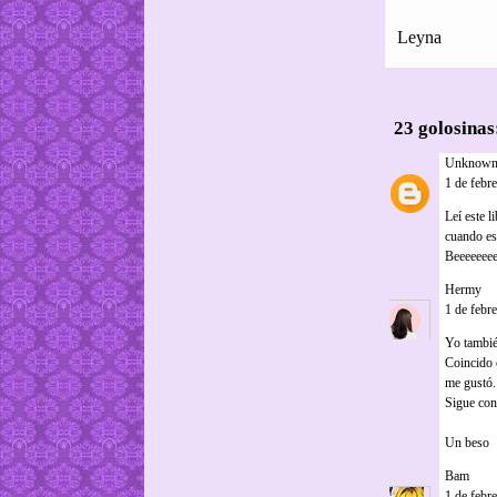
Leyna
23 golosinas
Unknow
1 de febr
Leí este 
cuando es
Beeeeeee
Hermy
dij
1 de febr
Yo también
Coincido 
me gustó.
Sigue con 
Un beso
Bam
dijo.
1 de febr