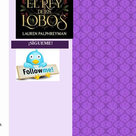
¡SÍGUEME!
s