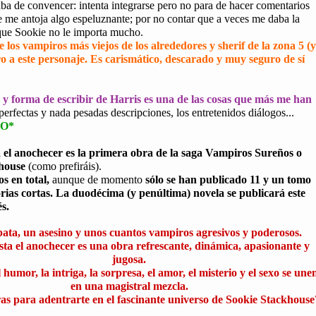
ba de convencer: intenta integrarse pero no para de hacer comentarios
e me antoja algo espeluznante; por no contar que a veces me daba la
que Sookie no le importa mucho.
e los vampiros más viejos de los alrededores y sherif de la zona 5 (y
ro a este personaje. Es carismático, descarado y muy seguro de sí
y forma de escribir de Harris es una de las cosas que más me han
perfectas y nada pesadas descripciones, los entretenidos diálogos...
*O*
 el anochecer es la primera obra de la saga Vampiros Sureños o
house
(como prefiráis).
s en total,
aunque de momento
sólo se han publicado 11 y un tomo
orias cortas. La duodécima (y penúltima) novela se publicará este
s.
pata, un asesino y unos cuantos vampiros agresivos y poderosos.
ta el anochecer es una obra refrescante, dinámica, apasionante y
jugosa.
 humor, la intriga, la sorpresa, el amor, el misterio y el sexo se une
en una magistral mezcla.
as para adentrarte en el fascinante universo de Sookie Stackhouse