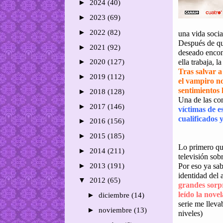
►
2024
(40)
►
2023
(69)
►
2022
(82)
una vida socia
Después de qu
►
2021
(92)
deseado encont
►
ella trabaja, l
2020
(127)
Tras salvar a
►
2019
(112)
el vampiro no
sentimientos 
►
2018
(128)
Una de las com
►
2017
(146)
víctimas de e
cualificados 
►
2016
(156)
►
2015
(185)
Lo primero que
►
2014
(211)
televisión sob
►
2013
(191)
Por eso ya sab
identidad del 
▼
2012
(65)
grandes sorp
leído la nove
►
diciembre
(14)
serie me lleva
►
noviembre
(13)
niveles)