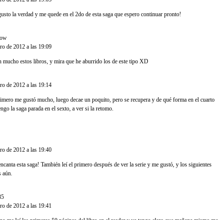
usto la verdad y me quede en el 2do de esta saga que espero continuar pronto!
now
dijo...
ero de 2012 a las 19:09
 mucho estos libros, y mira que he aburrido los de este tipo XD
..
ero de 2012 a las 19:14
rimero me gustó mucho, luego decae un poquito, pero se recupera y de qué forma en el cuarto
engo la saga parada en el sexto, a ver si la retomo.
jo...
ero de 2012 a las 19:40
canta esta saga! También leí el primero después de ver la serie y me gustó, y los siguientes
s aún.
85
dijo...
ero de 2012 a las 19:41