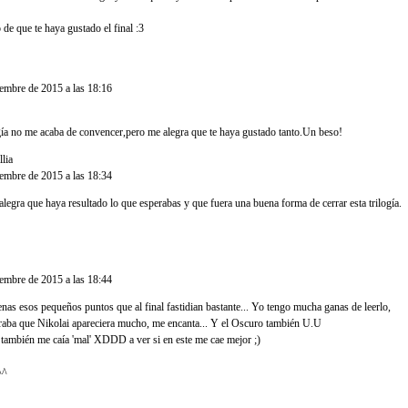
de que te haya gustado el final :3
..
iembre de 2015 a las 18:16
ogía no me acaba de convencer,pero me alegra que te haya gustado tanto.Un beso!
lia
dijo...
iembre de 2015 a las 18:34
legra que haya resultado lo que esperabas y que fuera una buena forma de cerrar esta trilogía.
iembre de 2015 a las 18:44
nas esos pequeños puntos que al final fastidian bastante... Yo tengo mucha ganas de leerlo,
raba que Nikolai apareciera mucho, me encanta... Y el Oscuro también U.U
también me caía 'mal' XDDD a ver si en este me cae mejor ;)
^^
o...