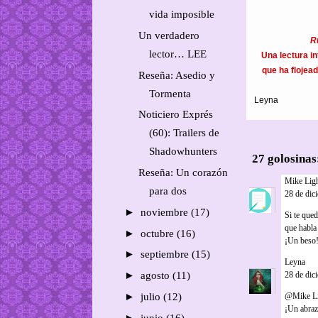
vida imposible
Un verdadero
R
lector… LEE
Una lectura i
que ha flojead
Reseña: Asedio y
Tormenta
Leyna
Noticiero Exprés
(60): Trailers de
Shadowhunters
27 golosinas
Reseña: Un corazón
Mike Lig
para dos
28 de dic
►
noviembre
(17)
Si te que
que habla
►
octubre
(16)
¡Un beso
►
septiembre
(15)
Leyna
dijo
►
agosto
(11)
28 de dic
►
julio
(12)
@Mike Lig
¡Un abraz
►
junio
(16)