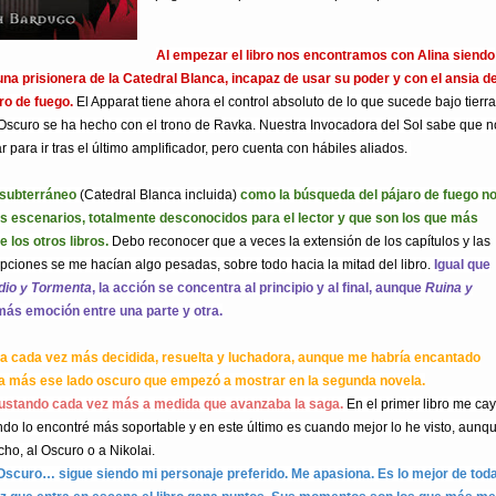
Al empezar el libro nos encontramos con Alina siendo
na prisionera de la Catedral Blanca, incapaz de usar su poder y con el ansia d
aro de fuego.
El Apparat tiene ahora el control absoluto de lo que sucede bajo tierra
 Oscuro se ha hecho con el trono de Ravka. Nuestra Invocadora del Sol sabe que n
r para ir tras el último amplificador, pero cuenta con hábiles aliados.
 subterráneo
(Catedral Blanca incluida)
como la búsqueda del pájaro de fuego n
s escenarios, totalmente desconocidos para el lector y que son los que más
e los otros libros.
Debo reconocer que a veces la extensión de los capítulos y las
pciones se me hacían algo pesadas, sobre todo hacia la mitad del libro.
Igual que
dio y Tormenta
, la acción se concentra al principio y al final, aunque
Ruina y
más emoción entre una parte y otra.
a cada vez más decidida, resuelta y luchadora, aunque me habría encantado
a más ese lado oscuro que empezó a mostrar en la segunda novela.
gustando cada vez más a medida que avanzaba la saga.
En el primer libro me ca
undo lo encontré más soportable y en este último es cuando mejor lo he visto, aunq
cho, al Oscuro o a Nikolai.
Oscuro… sigue siendo mi personaje preferido. Me apasiona. Es lo mejor de tod