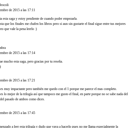
Brocoli
dijo...
iembre de 2015 a las 17:11
a esta saga y estoy pendiente de cuando poder empezarla.
a que los finales me chafen los libros pero si aun sin gustarte el final sigue entre tus mejores
reo que vale la pena leerlo :)
mbra
dijo...
iembre de 2015 a las 17:14
ae mucho esta saga, pero gracias por tu reseña.
)
dijo...
iembre de 2015 a las 17:21
o es muy impactante pero también me quedo con el 1 porque me parece el mas completo.
es lo mejor de la trilogía así que tampoco me gusto el final, en parte porque no se sabe nada del
 del pasado de ambos como dices.
dijo...
iembre de 2015 a las 17:45
enzado a leer esta trilogía y dudo que vaya a hacerlo pues no me llama especialmente la