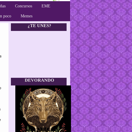
ñas
Concursos
EME
un poco
Memes
¿TE UNES?
a
DEVORANDO
o
a
e