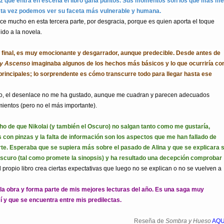
ez que entra en escena el libro gana puntos. Sus momentos son los que más me
sta vez podemos ver su faceta más vulnerable y humana.
ce mucho en esta tercera parte, por desgracia, porque es quien aporta el toque
ido a la novela.
 final, es muy emocionante y desgarrador, aunque predecible. Desde antes de
 y Ascenso
imaginaba
algunos de los hechos más básicos y
lo que ocurriría co
principales; lo sorprendente es cómo transcurre todo para llegar hasta ese
o, el desenlace no me ha gustado, aunque me cuadran y parecen adecuados
mientos (pero no el más importante).
echo de que Nikolai (y también el Oscuro) no salgan tanto como me gustaría,
s con pinzas y la falta de información son los aspectos que me han fallado de
rte. Esperaba que se supiera más sobre el pasado de Alina y que se explicara 
Oscuro (tal como promete la sinopsis) y ha resultado una decepción comprobar
l propio libro crea ciertas expectativas que luego no se explican o no se vuelven a
la obra y forma parte de mis mejores lecturas del año. Es una saga muy
í y que se encuentra entre mis predilectas.
Reseña de
Sombra y Hueso
AQU