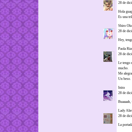
28 de dic
Hola gua
Es una tr
Shiro Ok
28 de dic
Hey, tengo
Paola Riz
28 de dic
Le tengo 
mucho.
Me alegra
Un beso.
Inira
dijo.
28 de dic
Buaaaah, 
Lady Alie
28 de dic
La portad