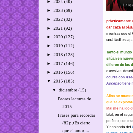
►
2024
(40)
►
2023
(69)
►
2022
(82)
prácticamente u
dar caza al páj
►
2021
(92)
mientras que el
►
2020
(127)
será fácil escapa
►
2019
(112)
Tanto el mundo
►
2018
(128)
sitúan en nuevo
►
2017
(146)
difieren de los d
excesivas descri
►
2016
(156)
ocurre con
Ase
▼
2015
(185)
Ascenso
tiene 
▼
diciembre
(15)
Alina se muestr
Peores lecturas de
que se explotar
2015
Mal me ha ido 
fatal, en el seg
Frases para recordar
prefiero, con mu
(82): ¿Es cierto
Y hablando del
que el amor ...