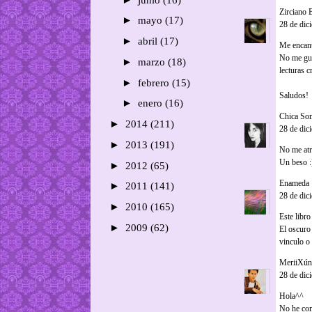
Zirciano 
►
mayo
(17)
28 de dic
►
abril
(17)
Me encant
No me gust
►
marzo
(18)
lecturas c
►
febrero
(15)
Saludos!
►
enero
(16)
Chica So
►
2014
(211)
28 de dic
►
2013
(191)
No me atr
Un beso :
►
2012
(65)
Enameda
►
2011
(141)
28 de dic
►
2010
(165)
Este libr
►
2009
(62)
El oscuro 
vinculo o
MeriiXún
28 de dic
Hola^^
No he com