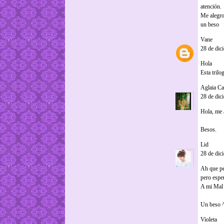
atención.
Me alegro 
un beso
Vane
dijo.
28 de dic
Hola
Esta tril
Aglaia Cal
28 de dic
Hola, me a
Besos.
Lid
dijo...
28 de dic
Ah que pe
pero espe
A mi Mal 
Un beso 
Violeta
dij