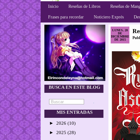
Inicio
Reseñas de Libros
Reseñas de Man
Frases para recordar
Noticiero Exprés
Des
Re
LUNES, 28
DE
DICIEMBRE
Publ
DE 2015
BUSCA EN ESTE BLOG
MIS ENTRADAS
►
2026
(10)
►
2025
(28)