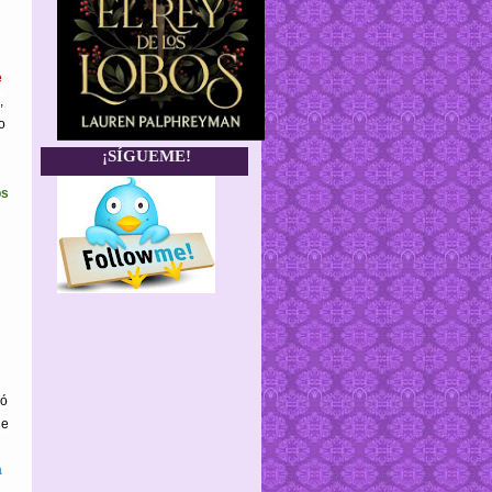
e
,
o
¡SÍGUEME!
os
yó
ue
a