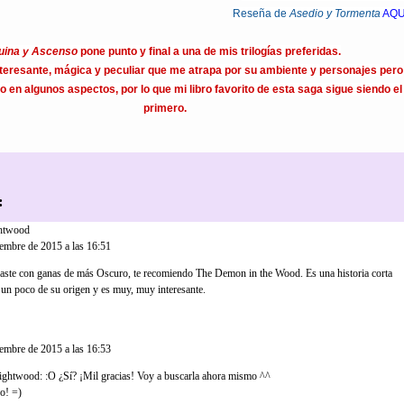
Reseña de
Asedio y Tormenta
AQU
uina y Ascenso
pone punto y final a una de mis trilogías preferidas.
nteresante, mágica y peculiar que me atrapa por su ambiente y personajes pero
o en algunos aspectos, por lo que mi libro favorito de esta saga sigue siendo el
primero.
:
htwood
dijo...
iembre de 2015 a las 16:51
daste con ganas de más Oscuro, te recomiendo The Demon in the Wood. Es una historia corta
 un poco de su origen y es muy, muy interesante.
!
...
iembre de 2015 a las 16:53
htwood: :O ¿Sí? ¡Mil gracias! Voy a buscarla ahora mismo ^^
o! =)