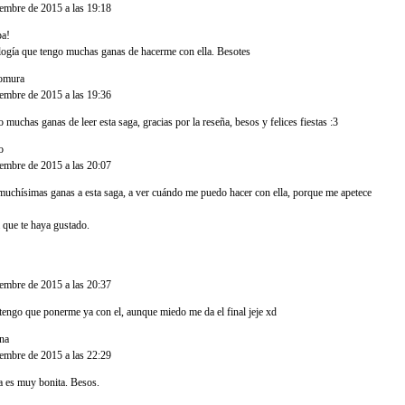
iembre de 2015 a las 19:18
pa!
ilogía que tengo muchas ganas de hacerme con ella. Besotes
omura
dijo...
iembre de 2015 a las 19:36
 muchas ganas de leer esta saga, gracias por la reseña, besos y felices fiestas :3
o
dijo...
iembre de 2015 a las 20:07
muchísimas ganas a esta saga, a ver cuándo me puedo hacer con ella, porque me apetece
 que te haya gustado.
..
iembre de 2015 a las 20:37
tengo que ponerme ya con el, aunque miedo me da el final jeje xd
na
dijo...
iembre de 2015 a las 22:29
a es muy bonita. Besos.