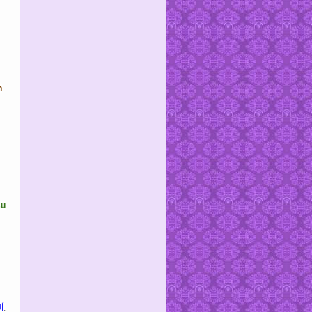
n
su
Í
.