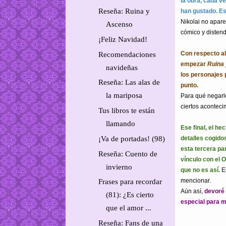
la obra, cada v
Reseña: Ruina y
han gustado. E
Nikolai no apare
Ascenso
cómico y distend
¡Feliz Navidad!
Con respecto al
Recomendaciones
empezar
Ruina
navideñas
los personajes 
Reseña: Las alas de
punto.
la mariposa
Para qué negarl
ciertos aconteci
Tus libros te están
llamando
Ese final, el h
¡Va de portadas! (98)
detalles cogido
esta tercera pa
Reseña: Cuento de
vínculo con el 
invierno
que no es así.
E
mencionar.
Frases para recordar
Aún así,
devoré 
(81): ¿Es cierto
especial para m
que el amor ...
Reseña: Fans de una